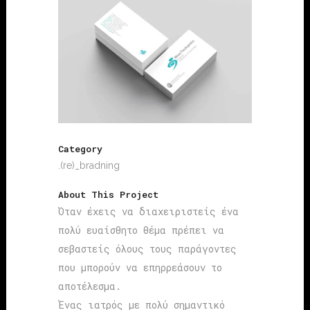
Category
.(re)_bradning
About This Project
Όταν έχεις να διαχειριστείς ένα
πολύ ευαίσθητο θέμα πρέπει να
σεβαστείς όλους τους παράγοντες
που μπορούν να επηρρεάσουν το
αποτέλεσμα.
Ένας ιατρός με πολύ σημαντικό