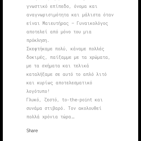
γνωστικό επίπεδο, όνομα και
αναγνωρισιμότητα και μάλιστα όταν
είναι Μαιευτήρας – Γυναικολόγος
αποτελεί από μόνο του μια
πρόκληση.
Σκεφτήκαμε πολύ, κάναμε πολλές
δοκιμές, παίξαμμε με τα χρώματα,
με τα σχήματα και τελικά
καταλήξαμε σε αυτό το απλό λιτό
και κυρίως αποτελεσματικό
λογότυπο!
Γλυκό, ζεστό, to-the-point και
συνάμα στιβαρό. Τον ακολουθεί
πολλά χρόνια τώρα…
Share